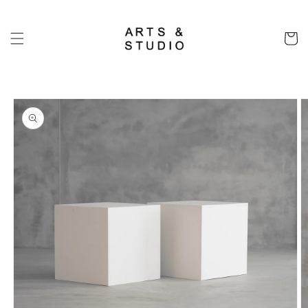
コンテ
ンツに
カ
進む
ー
ト
商品情
報にス
キップ