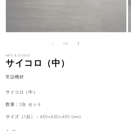
モ
ー
の
1
/
3
ダ
ル
ARTS & STUDIO
で
サイコロ（中）
メ
デ
ィ
常設機材
ア
(1)
(2
を
サイコロ（中）
開
く
数量：2台 セット
サイズ（1台）：450×450×450 (mm)