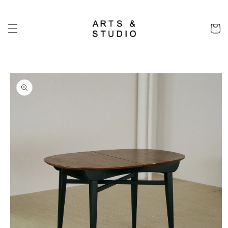
コンテ
ンツに
カ
進む
ー
ト
商品情
報にス
キップ