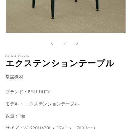
モ
ー
の
1
/
1
ダ
ル
ARTS & STUDIO
で
エクステンションテーブル
メ
デ
ィ
常設機材
ア
(1)
を
ブランド：
BEAUTILITY
開
く
モデル： エクステンションテーブル
数量：1台
サイズ：W1220(1670) × D740 × H780 (mm)