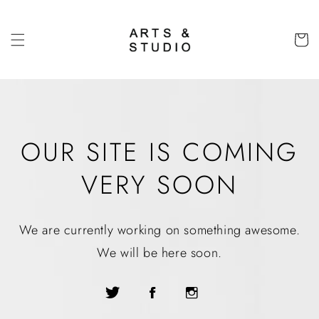
コンテ
ンツに
カ
進む
ー
ト
OUR SITE IS COMING
VERY SOON
We are currently working on something awesome.
We will be here soon.